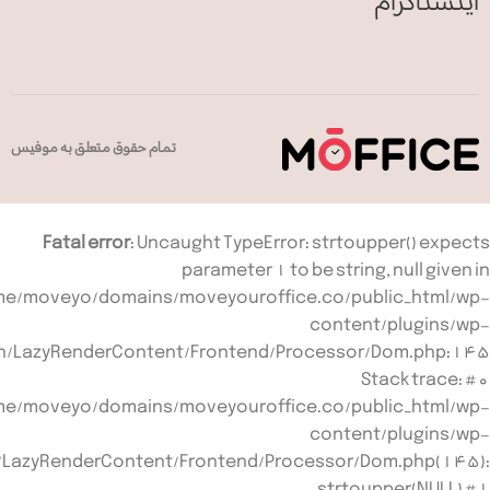
اینستاگرام
تمام حقوق متعلق به موفیس
Fatal error
: Uncaught TypeError: strtoupper() expects
parameter 1 to be string, null given in
e/moveyo/domains/moveyouroffice.co/public_html/wp-
content/plugins/wp-
ion/LazyRenderContent/Frontend/Processor/Dom.php:145
Stack trace: #0
e/moveyo/domains/moveyouroffice.co/public_html/wp-
content/plugins/wp-
n/LazyRenderContent/Frontend/Processor/Dom.php(145):
strtoupper(NULL) #1