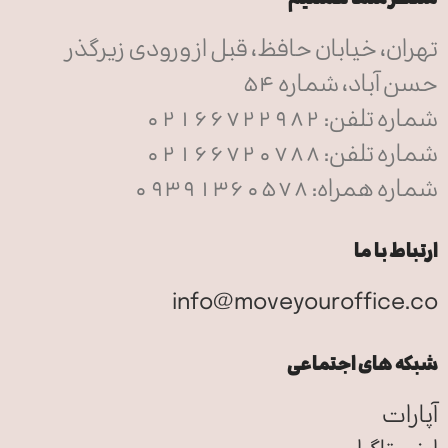
تهران، خیابان حافظ، قبل از ورودی زیرگذر
حسن آباد، شماره 54
شماره تلفن: 02166722982
شماره تلفن: 02166720788
شماره همراه: 09391360578
ارتباط با ما
info@moveyouroffice.co
شبکه های اجتماعی
آپارات