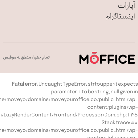
آپارات
اینستاگرام
تمام حقوق متعلق به موفیس
Fatal error
: Uncaught TypeError: strtoupper() expects
parameter 1 to be string, null given in
e/moveyo/domains/moveyouroffice.co/public_html/wp-
content/plugins/wp-
ion/LazyRenderContent/Frontend/Processor/Dom.php:145
Stack trace: #0
e/moveyo/domains/moveyouroffice.co/public_html/wp-