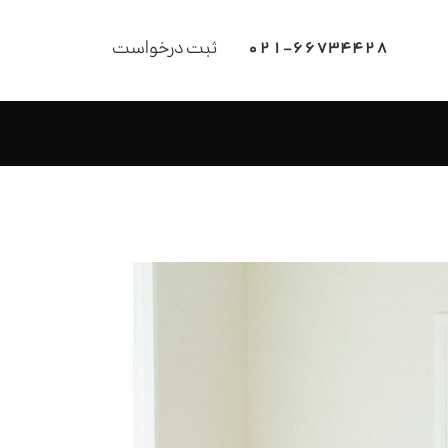
021-66734428
ثبت درخواست