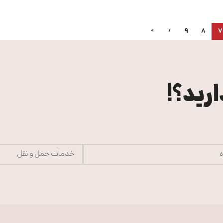
»
›
9
8
7
رید؟!