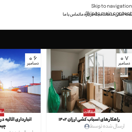
Skip to navigation
Skip to main content
حه اصلی
خدمات
مجله
درباره ما
تماس با ما
06
07
دسامبر
دسامبر
مقالات
مقا
راهکارهای اسباب کشی ارزان 1402
انبارداری اثاثیه 
چی
ارسال شده توسط