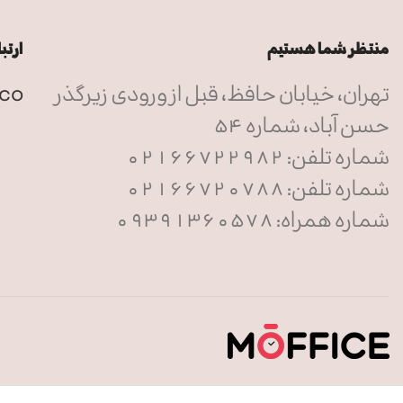
منتظر شما هستیم
ارتبا
تهران، خیابان حافظ، قبل از ورودی زیرگذر
.co
حسن آباد، شماره 54
شماره تلفن: 02166722982
شماره تلفن: 02166720788
شماره همراه: 09391360578