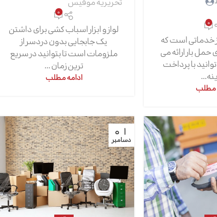
تحریریه موفیس
0
0
لواز و ابزار اسباب کشی برای داشتن
 از خدماتی است که
یک جابجایی بدون دردسر از
مل بار ارائه می
ملزومات است تا بتوانید در سریع
وانید با پرداخت
ترین زمان ...
ه...
ادامه مطلب
 مطلب
01
دسامبر