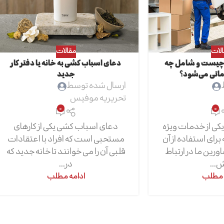
لات
مقالات
سباب کشی VIP چیست و شامل چه
دعای اسباب کشی به خانه یا دفتر کار
اتی می‌شود؟
جدید
ارسال شده توسط
تحریریه موفیس
0
0
سباب کشی VIP یکی از خدمات ویژه
دعای اسباب کشی یکی از کارهای
ای استفاده از آن
مستحبی است که افراد با اعتقادات
رین ما در ارتباط
قلبی آن را می خوانند تا خانه جدید که
...
در...
 مطلب
ادامه مطلب