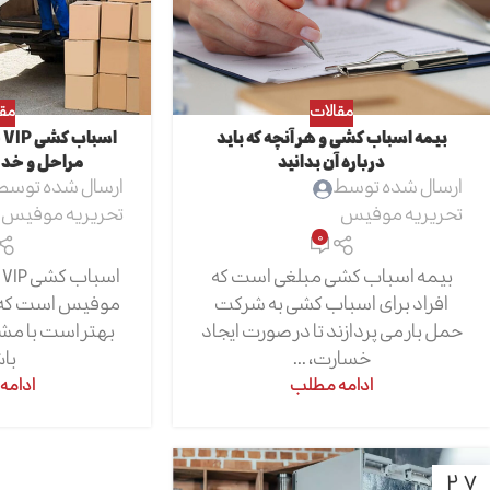
مقالات
مقا
بیمه اسباب کشی و هر آنچه که باید
ا
درباره آن بدانید
مراحل و خدم
ارسال شده توسط
ارسال شده توسط
تحریریه موفیس
تحریریه موفیس
0
بیمه اسباب کشی مبلغی است که
ا
افراد برای اسباب کشی به شرکت
موفیس است که بر
حمل بار می پردازند تا در صورت ایجاد
بهتر است با مشاو
خسارت، ...
باش
ادامه مطلب
ادامه
27