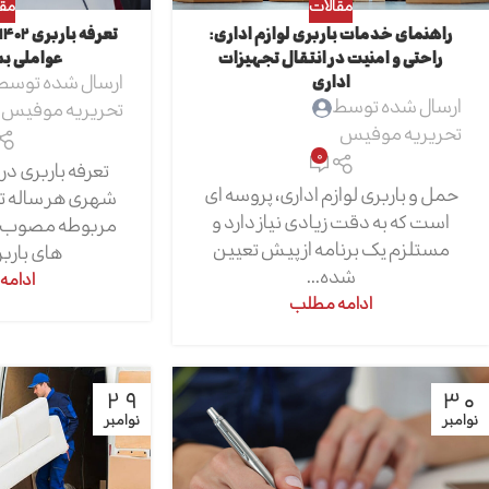
مقالات
مقا
راهنمای خدمات باربری لوازم اداری:
راحتی و امنیت در انتقال تجهیزات
عواملی بس
اداری
ارسال شده توسط
ارسال شده توسط
تحریریه موفیس
تحریریه موفیس
0
تعرفه باربری د
حمل و باربری لوازم اداری، پروسه ای
شهری هر ساله ت
است که به دقت زیادی نیاز دارد و
مربوطه مصوب 
مستلزم یک برنامه از پیش تعیین
های بارب
شده...
ادامه
ادامه مطلب
29
30
نوامبر
نوامبر