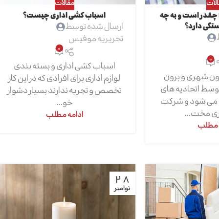
لات
مقالات
تعرفه باربری 1402 چقدر است و به چه
اسباب کشی اداری چیست؟
تگی دارد؟
ارسال شده توسط
تحریریه موفیس
0
0
اسباب کشی اداری و بسته بندی
رون شهری و برون
لوازم اداری برای افرادی که در این کار
وسط اتحادیه های
تخصص و تجربه ندارند بسیار دشوار
می شود و شرکت
خو...
ری مخت...
ادامه مطلب
 مطلب
28
نوامبر