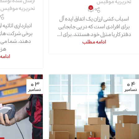
ارسال شده توسط
تحریریه موفیس
تحریریه موفیس
0
اسباب کشی ارزان یک اتفاق ایده آل
انبارداری اثاثیه
برای افرادی است که در پی جابجایی
برخی شرکت های ح
دفتر کار یا منزل خود هستند. برای ا...
دهند. شما می ت
ادامه مطلب
هزین
ادامه
03
04
دسامبر
دسامبر